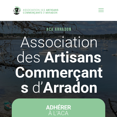
ACA ARRADON
Association
des
Artisans
Commerçant
s
d’
Arradon
ADHÉRER
À L’ACA